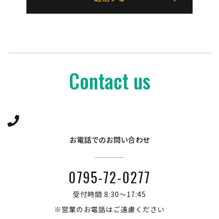
づき当社が収集するものを意味するものとします。
本サービスにおいて当社が収集する利用者情報は、
その収集方法に応じて、以下のようなものとなりま
す。
(1) ユーザーからご提供いただく情報
Contact us
本サービスを利用するために、または本サービス
の利用を通じてユーザーからご提供いただく情報
は以下のとおりです。
・氏名、生年月日、性別、職業等プロフィールに関
する情報
お電話でのお問い合わせ
・メールアドレス、電話番号、住所等連絡先に関す
る情報
0795-72-0277
・入力フォームその他当社が定める方法を通じてユ
受付時間 8:30～17:45
ーザーが入力または送信する情報
※営業のお電話はご遠慮ください
(2) ユーザーが本サービスの利用において、他のサー