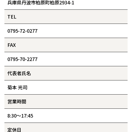
兵庫県丹波市柏原町柏原2934-1
PRINTING
TOPICS
印刷・加工
トピックス
TEL
NEWS
COMPANY
新着情報
会社概要
0795-72-0277
FAX
0795-70-2277
代表者氏名
菊本 光司
営業時間
8:30～17:45
定休日