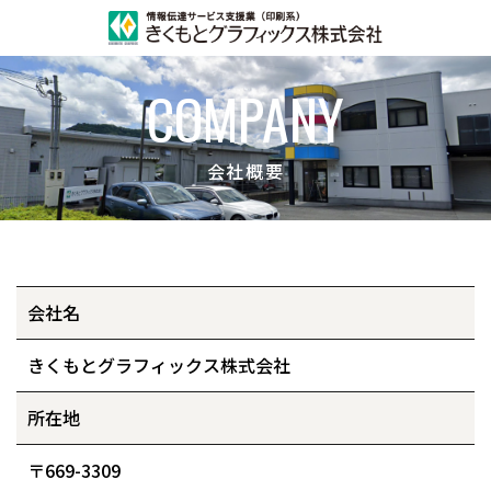
COMPANY
会社概要
〒669-3309
兵庫県丹波市柏原町柏原2934-1
TEL ｜
0795-72-0277
営業時間｜8:30-17:45
定休日｜土・日・祝日
会社名
きくもとグラフィックス株式会社
HOME
ABOUT
ホーム
私たちについて
所在地
DESIGN
DIGITAL
〒669-3309
企画・デザイン
デジタルツール