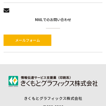
ビスと連携を許可することにより、当該他のサー
ビスからご提供いただく情報
ユーザーが、本サービスを利用するにあたり、ソ
MAILでのお問い合わせ
ーシャルネットワーキングサービス等の他のサー
ビスとの連携を許可した場合には、その許可の際
にご同意いただいた内容に基づき、以下の情報を
メールフォーム
当該外部サービスから収集します。
・当該外部サービスでユーザーが利用するID
・その他当該外部サービスのプライバシー設定によ
りユーザーが連携先に開示を認めた情報
(3) ユーザーが本サービスを利用するにあたって、当
社が収集する情報
当社は、本サービスへのアクセス状況やそのご利
用方法に関する情報を収集することがあります。
きくもとグラフィックス株式会社
これには以下の情報が含まれます。