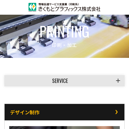
PRINTING
印刷・加工
〒669-3309
兵庫県丹波市柏原町柏原2934-1
TEL ｜
0795-72-0277
営業時間｜8:30-17:45
定休日｜土・日・祝日
SERVICE
HOME
ABOUT
ホーム
私たちについて
デザイン制作
DESIGN
DIGITAL
企画・デザイン
デジタルツール